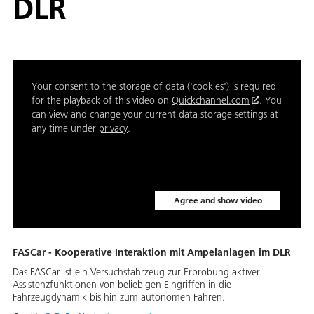
DLR
Your consent to the storage of data ('cookies') is required
for the playback of this video on
Quickchannel.com
. You
can view and change your current data storage settings at
any time under
privacy
.
Agree and show video
FASCar - Kooperative Interaktion mit Ampelanlagen im DLR
Das FASCar ist ein Versuchsfahrzeug zur Erprobung aktiver
Assistenzfunktionen von beliebigen Eingriffen in die
Fahrzeugdynamik bis hin zum autonomen Fahren.