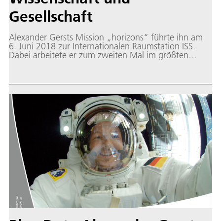
Gesellschaft
Alexander Gersts Mission „horizons“ führte ihn am
6. Juni 2018 zur Internationalen Raumstation ISS.
Dabei arbeitete er zum zweiten Mal im größten
internationalen Technologieprojekt aller Zeiten. In
diesem wissenschaftlichen Labor entwickeln die
großen Raumfahrtnationen gemeinsam Lösungen für
die globalen Herausforderungen unserer Gesellschaft
„Gesundheit, Umwelt und Klimawandel“ sowie
„Digitalisierung, Industrie 4.0, Energie und Mobilität
von Morgen“. Deutschland ist unter den
europäischen Mitgliedsstaaten der wichtigste Partner
für die anderen an der ISS beteiligten
Raumfahrtnationen USA, Russland, Japan und
Kanada.