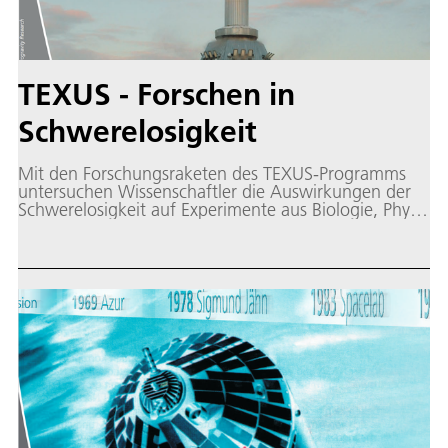
TEXUS - Forschen in
Schwerelosigkeit
Mit den Forschungsraketen des TEXUS-Programms
untersuchen Wissenschaftler die Auswirkungen der
Schwerelosigkeit auf Experimente aus Biologie, Physik
und Materialwissenschaften. Auf ihrem ballistischen
Flug erreichen die Feststoff-Raketen eine Gipfelhöhe
von etwa 250 Kilometern. Dabei wird für sechs
Minuten Schwerelosigkeit erreicht.