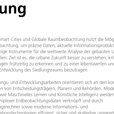
ung
mart Cities und Globale Raumbeobachtung nutzt die Mögl
bachtung, um präzise Daten, aktuelle Informationsproduk
ähige Instrumente für die weltweite Analyse der gebauten
llen. Ziel ist es, die urbane Zukunft besser zu verstehen, kri
gen frühzeitig zu erkennen und zu einer lebenswerten un
n Entwicklung des Siedlungsraums beizutragen.
ungs- und Entwicklungsarbeiten orientieren sich an den ko
en von Entscheidungsträgern, Planern und Behörden. Mod
ie Maschinelles Lernen und Künstliche Intelligenz werden
mplexer Erdbeobachtungsdaten verknüpft und durch
ngsrechner sowie moderne Informations- und
ionstechnologien effizient, sicher und skalierbar umgeset