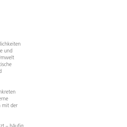
ichkeiten
te und
 Umwelt
tische
d
nkreten
erne
 mit der
zt – häufig