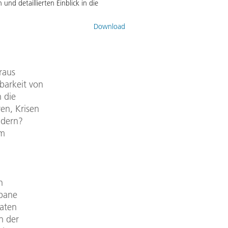
und detaillierten Einblick in die
Download
raus
barkeit von
 die
en, Krisen
ndern?
um
n
rbane
raten
n der