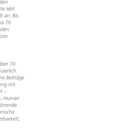
 den
te lebt
t an: Bis
wa 70
nden
tion
über 70
uierlich
che Beiträge
eng mit
t –
EO, Human
ührende
hnische
rbarkeit,