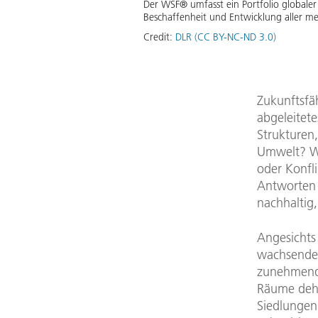
Der WSF® umfasst ein Portfolio globaler K
Beschaffenheit und Entwicklung aller men
Credit:
DLR (CC BY-NC-ND 3.0)
Zukunftsfä
abgeleitet
Strukturen
Umwelt? Wi
oder Konfl
Antworten 
nachhaltig,
Angesichts
wachsender
zunehmend 
Räume dehn
Siedlungen