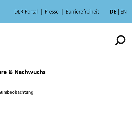
DLR Portal
Presse
Barrierefreiheit
DE
EN
ere & Nachwuchs
 Raumbeobachtung