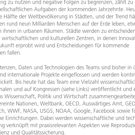
ung zu nutzen und negative Folgen zu begrenzen, zählt zu
ellschaftlichen Aufgaben der kommenden Jahrzehnte. Heu
e Hälfte der Weltbevölkerung in Städten, und der Trend häl
n rund neun Milliarden Menschen auf der Erde leben, et
n ihnen in urbanen Räumen. Städte werden zu entscheide
, wirtschaftlichen und kulturellen Zentren, in denen Innova
Zukunft erprobt wird und Entscheidungen für kommende
en fallen.
enzen, Daten und Technologien des Teams sind bisher in 
nd internationale Projekte eingeflossen und werden kontin
ckelt. Bis heute hat das Team eine Vielzahl wissenschaftli
nalen und auf Kongressen (siehe Links) veröffentlicht und 
us Wissenschaft, Politik und Wirtschaft zusammengearbeite
ereinte Nationen, Weltbank, OECD, Auswärtiges Amt, G
tch, WWF, NASA, USGS, NOAA, Google, Facebook sowie f
e Einrichtungen. Dabei werden wissenschaftliche und tec
eng verknüpft mit praxisrelevanten Aspekten wie Reproduzie
ienz und Qualitätssicherung.