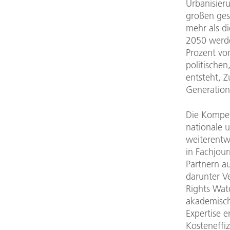
Urbanisier
großen ges
mehr als di
2050 werde
Prozent vo
politischen
entsteht, 
Generation
Die Kompet
nationale u
weiterentwi
in Fachjour
Partnern a
darunter V
Rights Wa
akademisch
Expertise 
Kosteneffiz