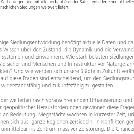
artierungen, die mithilfe hochauflösender Satellitenbilder einen aktuellen 
schlichen Siedlungen weltweit liefert.
hige Siedlungsentwicklung benötigt aktuelle Daten und da
es Wissen über den Zustand, die Dynamik und die Verwund
, Systemen und Einwohnern. Wie stark belasten Siedlungen
e sicher sind Menschen und Infrastruktur vor Naturgefahr
ikten? Und wie werden sich unsere Städte in Zukunft verä
auf diese Fragen sind entscheidend, um den Siedlungsra
 widerstandsfähig und zukunftsfähig zu gestalten.
 der weiterhin rasch voranschreitenden Urbanisierung und
 geopolitischer Herausforderungen gewinnen diese Frage
an Bedeutung. Megastädte wachsen in kürzester Zeit, u
en sich aus, ganze Regionen zersiedeln. In Konflikten ge
 unmittelbar ins Zentrum massiver Zerstörung. Die Chance