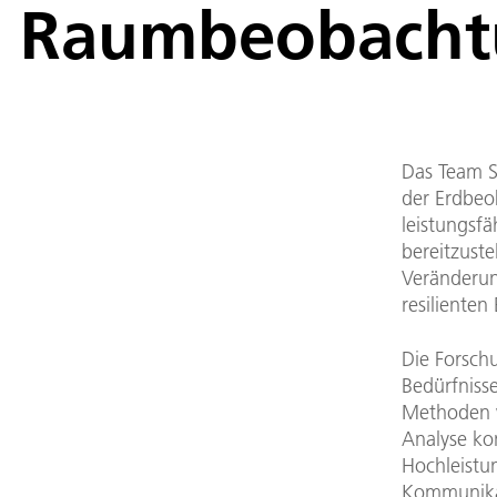
Raumbeobacht
Das Team S
der Erdbeo
leistungsf
bereitzuste
Veränderun
resiliente
Die Forsch
Bedürfniss
Methoden w
Analyse ko
Hochleistu
Kommunikat