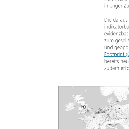
in enger Z
Die daraus
indikatorb
evidenzbasi
zum gesells
und geopol
Footprint 
bereits he
zudem erfol