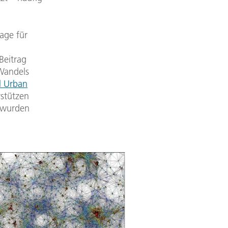
age für
Beitrag
 Wandels
l Urban
stützen
n wurden