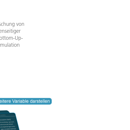
rschung von
nseitiger
Bottom-Up-
imulation