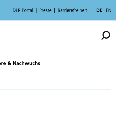
DLR Portal
Presse
Barrierefreiheit
DE
EN
ere & Nachwuchs