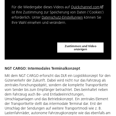
Für die Wiedergabe dieses Videos auf
Quickchannel.com
ist Ihre Zustimmung zur Speicherung von Daten ('Cookies')
erforderlich. Unter
Datenschutz-Einstellungen
können Sie
Ihre Wahl einsehen und verändern.
Zustimmen und Video
anzeigen
NGT CARGO: Intermodales Terminalkonzept
Mit dem NGT CARGO erforscht das DLR ein Logistikkonzept für den
Güterverkehr der Zukunft. Dabei wird nicht nur das Fahrzeug als
zentrales Forschungsobjekt, sondern die komplette Transportkette
vom Sender bis zum Empfänger betrachtet. Dies beinhaltet neben
dem Fahrzeug auch Be- und Entladeeinrichtungen,
Umschlagsanlagen und das Betriebskonzept. Ein zentrales Element
der Transportkette stellt das intermodale Terminal dar. Erst der
Umschlag der Sendungen auf weitere Transportmodi wie z. B.
Lastenfahrräder, autonome Fahrzeugkonzepte wie das ebenfalls am