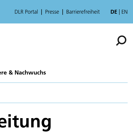
DLR Portal
Presse
Barrierefreiheit
DE
EN
ere & Nachwuchs
eitung