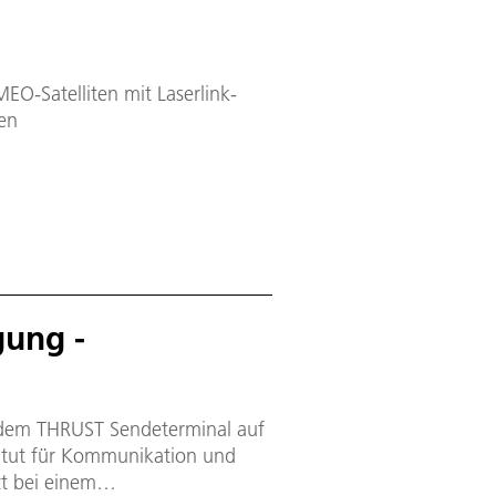
EO-Satelliten mit Laserlink-
en
gung -
 dem THRUST Sendeterminal auf
titut für Kommunikation und
t bei einem