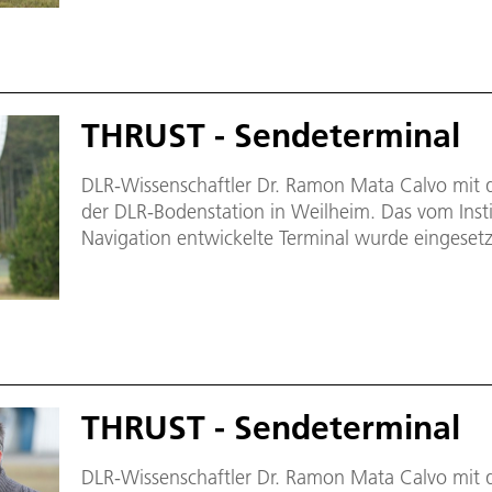
Langstreckenexperiment zur Datenübertragung p
neuer Rekord aufgestellt: 1,72 Terabit pro Seku
von 10,45 Kilometer – dies entspricht einer Üb
Sekunde.
THRUST - Sendeterminal
DLR-Wissenschaftler Dr. Ramon Mata Calvo mit
der DLR-Bodenstation in Weilheim. Das vom Ins
Navigation entwickelte Terminal wurde eingesetz
Langstreckenexperiment zur Datenübertragung p
neuer Rekord aufgestellt: 1,72 Terabit pro Seku
von 10,45 Kilometer – dies entspricht einer Üb
Sekunde.
THRUST - Sendeterminal
DLR-Wissenschaftler Dr. Ramon Mata Calvo mit