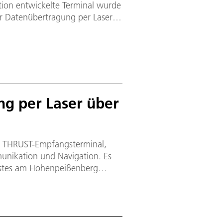
ion entwickelte Terminal wurde
r Datenübertragung per Laser.
 1,72 Terabit pro Sekunde über
 entspricht einer Übertragung
g per Laser über
em THRUST-Empfangsterminal,
unikation und Navigation. Es
stes am Hohenpeißenberg
erminal an der DLR-Bodenstation