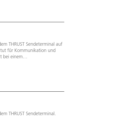
er Laser. Damit wurde 2016 ein
nde über eine Freiraumdistanz
ertragung von 45 DVDs pro
 dem THRUST Sendeterminal auf
titut für Kommunikation und
t bei einem
er Laser. Damit wurde 2016 ein
nde über eine Freiraumdistanz
ertragung von 45 DVDs pro
 dem THRUST Sendeterminal.