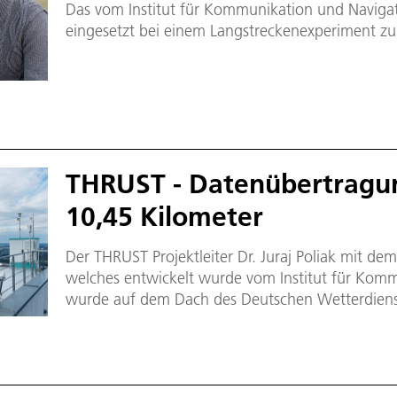
Das vom Institut für Kommunikation und Navigat
eingesetzt bei einem Langstreckenexperiment zu
Damit wurde 2016 ein neuer Rekord aufgestellt:
eine Freiraumdistanz von 10,45 Kilometer – dies
von 45 DVDs pro Sekunde.
THRUST - Datenübertragun
10,45 Kilometer
Der THRUST Projektleiter Dr. Juraj Poliak mit d
welches entwickelt wurde vom Institut für Komm
wurde auf dem Dach des Deutschen Wetterdien
positioniert und empfing die Daten vom Sendet
in Weilheim.