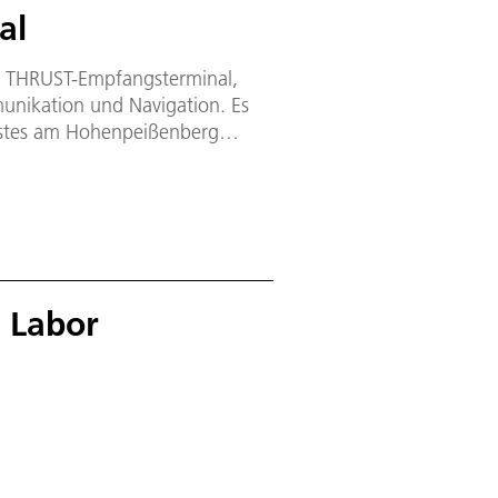
al
em THRUST-Empfangsterminal,
unikation und Navigation. Es
stes am Hohenpeißenberg
erminal an der DLR-Bodenstation
 Labor