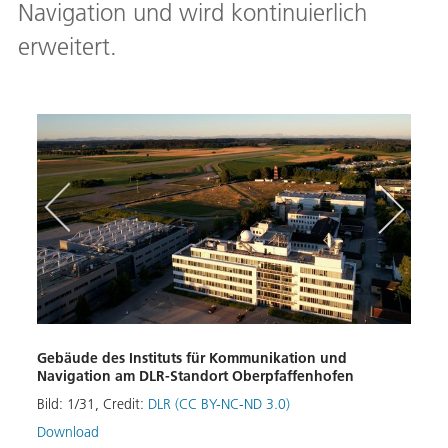
Navigation und wird kontinuierlich
erweitert.
Gebäude des Instituts für Kommunikation und
Ante
Navigation am DLR-Standort Oberpfaffenhofen
Bild:
kation
Bild:
1
/
31
,
Credit:
DLR (CC BY-NC-ND 3.0)
Download
 sowie