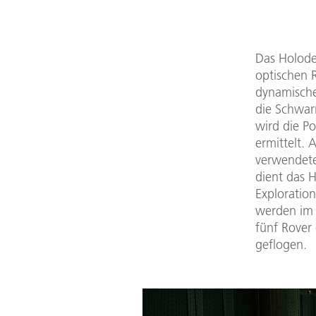
Das Holode
optischen 
dynamische
die Schwar
wird die P
ermittelt. 
verwendete
dient das 
Exploratio
werden im 
fünf Rover
geflogen.