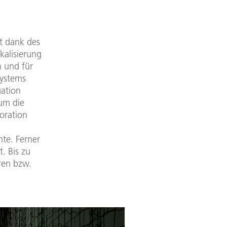
t dank des
kalisierung
n und für
systems
gation
 um die
oration
te. Ferner
. Bis zu
ren bzw.