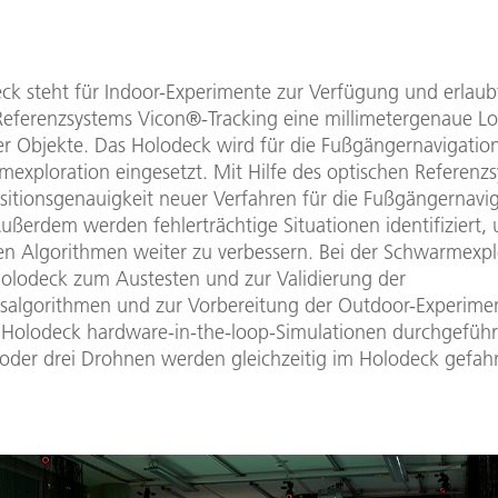
ck steht für Indoor-Experimente zur Verfügung und erlaub
Referenzsystems Vicon®-Tracking eine millimetergenaue Lo
r Objekte. Das Holodeck wird für die Fußgängernavigatio
mexploration eingesetzt. Mit Hilfe des optischen Referenz
ositionsgenauigkeit neuer Verfahren für die Fußgängernavi
Außerdem werden fehlerträchtige Situationen identifiziert,
n Algorithmen weiter zu verbessern. Bei der Schwarmexpl
Holodeck zum Austesten und zur Validierung der
nsalgorithmen und zur Vorbereitung der Outdoor-Experimen
Holodeck hardware-in-the-loop-Simulationen durchgeführt
 oder drei Drohnen werden gleichzeitig im Holodeck gefah