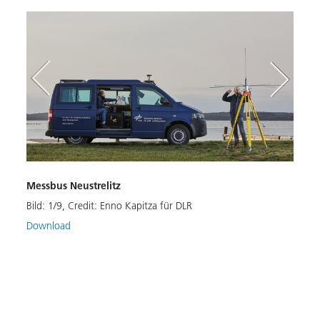
Messbus Neustrelitz
Mess
Bild:
1
/
9
,
Credit:
Enno Kapitza für DLR
Bild:
wird
Download
Down
derem
gation
.