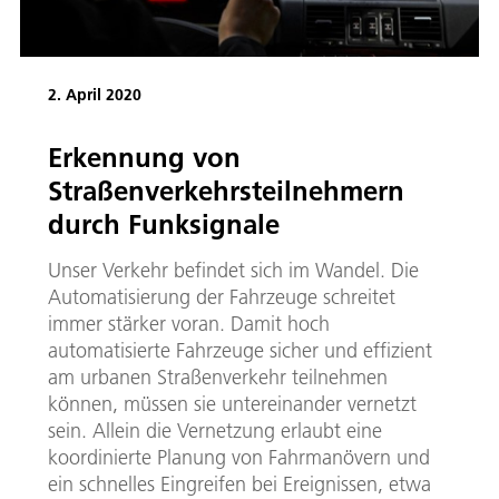
2. April 2020
Erkennung von
Straßenverkehrsteilnehmern
durch Funksignale
Unser Verkehr befindet sich im Wandel. Die
Automatisierung der Fahrzeuge schreitet
immer stärker voran. Damit hoch
automatisierte Fahrzeuge sicher und effizient
am urbanen Straßenverkehr teilnehmen
können, müssen sie untereinander vernetzt
sein. Allein die Vernetzung erlaubt eine
koordinierte Planung von Fahrmanövern und
ein schnelles Eingreifen bei Ereignissen, etwa