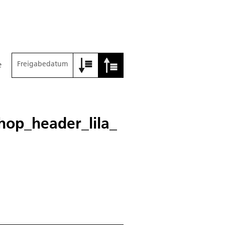
Freigabedatum
e
op_header_lila_