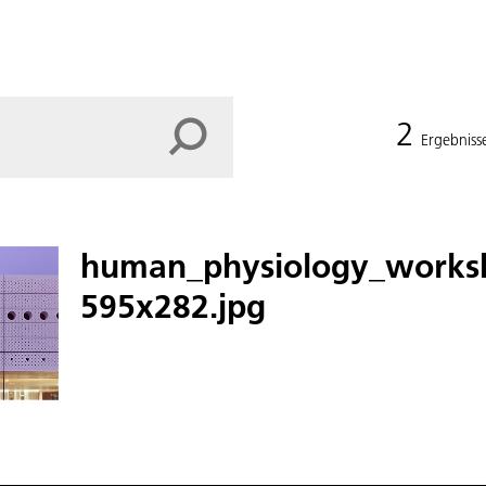
2
Ergebniss
human_physiology_worksh
595x282.jpg