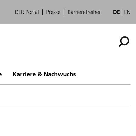
DLR Portal
Presse
Barrierefreiheit
DE
EN
e
Karriere & Nachwuchs