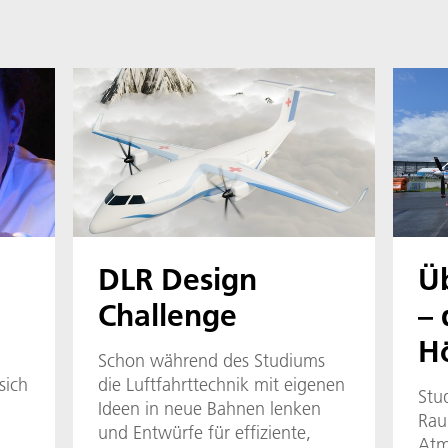
DLR Design
Ü
Challenge
– 
Hö
Schon während des Studiums
sich
die Luftfahrttechnik mit eigenen
Stu
Ideen in neue Bahnen lenken
Rau
und Entwürfe für effiziente,
Atm