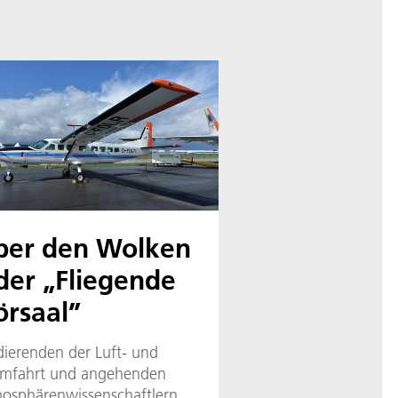
ber den Wolken
der „Fliegende
rsaal”
dierenden der Luft- und
mfahrt und angehenden
osphärenwissenschaftlern