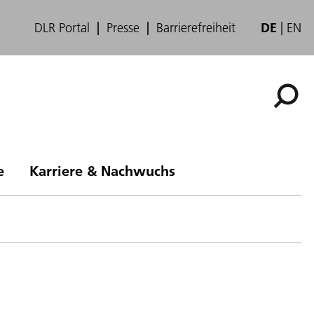
DLR Portal
Presse
Barrierefreiheit
DE
EN
e
Karriere & Nachwuchs