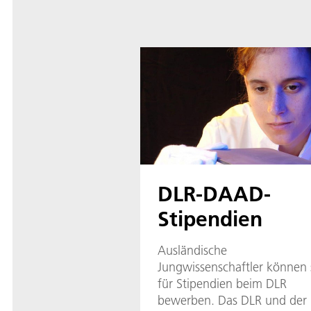
DLR-DAAD-
Stipendien
Ausländische
Jungwissenschaftler können 
für Stipendien beim DLR
bewerben. Das DLR und der