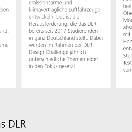
emissionsarme und
biet
rben
klimaverträgliche Luftfahrzeuge
Obe
entwickeln. Das ist die
Mög
Herausforderung, die das DLR
abs
and.
bereits seit 2017 Studierenden
mit
in ganz Deutschland stellt. Dabei
Hoc
same
werden im Rahmen der DLR
ent
Design Challenge jährlich
Stu
”
unterschiedliche Themenfelder
Tes
in den Fokus gesetzt.
verm
ns DLR