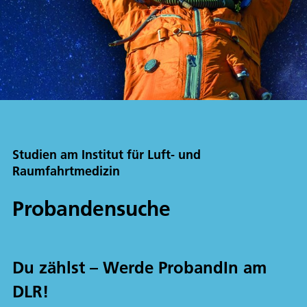
Studien am Institut für Luft- und
Raumfahrtmedizin
Probandensuche
Du zählst – Werde ProbandIn am
DLR!