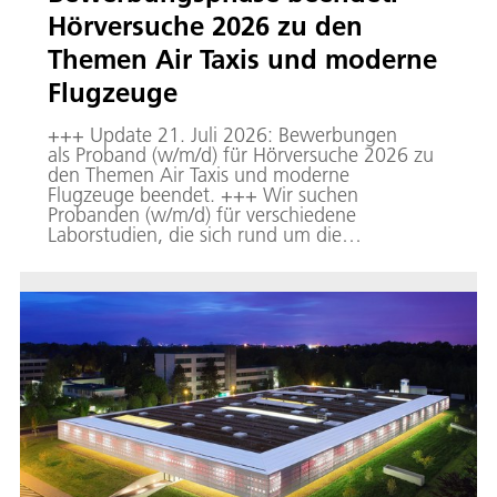
Hörversuche 2026 zu den
Themen Air Taxis und moderne
Flugzeuge
+++ Update 21. Juli 2026: Bewerbungen
als Proband (w/m/d) für Hörversuche 2026 zu
den Themen Air Taxis und moderne
Flugzeuge beendet. +++ Wir suchen
Probanden (w/m/d) für verschiedene
Laborstudien, die sich rund um die
Wahrnehmung von Geräuschen moderner
Flugzeugkonzepte einschließlich Air Taxis
drehen. Dabei forschen wir sowohl zum
Wohlbefinden von Passagieren während des
Fluges als auch dazu, wie Anwohnende den
Lärm bei Über- und An-/Abflügen
wahrnehmen und sich ggf. gestört und
belästigt fühlen könnten.