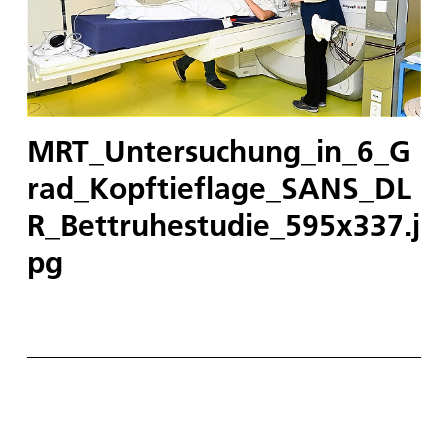
MRT_Untersuchung_in_6_G
rad_Kopftieflage_SANS_DL
R_Bettruhestudie_595x337.j
pg