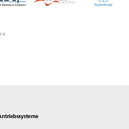
e.V.
Antriebssysteme