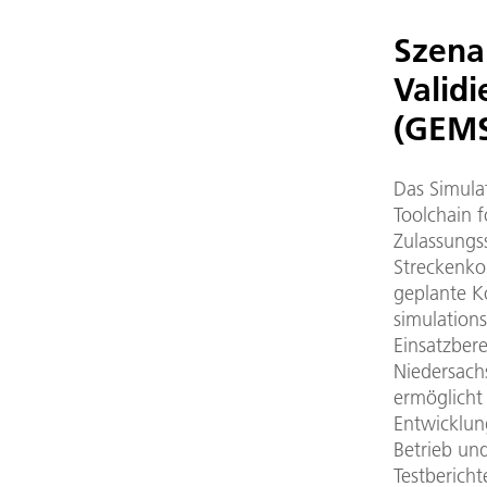
Szenar
Validi
(GEM
Das Simula
Toolchain f
Zulassungs
Streckenko
geplante K
simulations
Einsatzbere
Niedersach
ermöglicht
Entwicklun
Betrieb un
Testberich