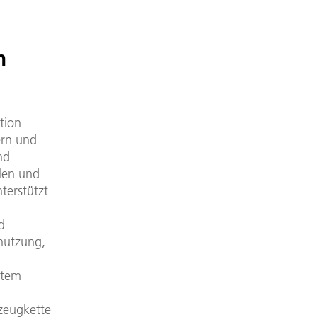
n
tion
ern und
nd
hlen und
terstützt
d
nnutzung,
rtem
n
zeugkette