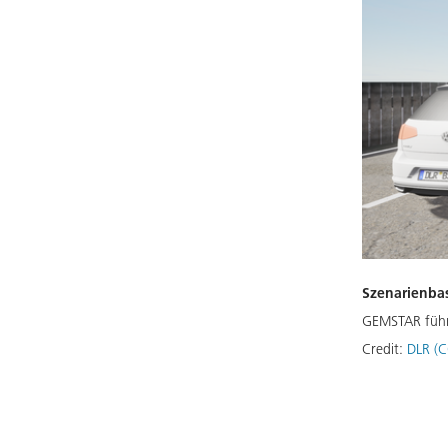
Szenarienbas
GEMSTAR führ
Credit:
DLR (C