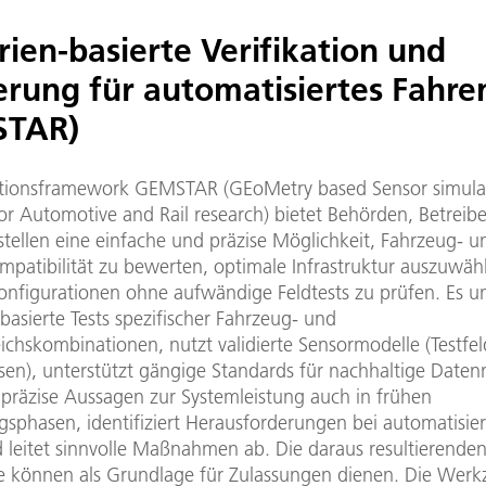
ien-basierte Verifikation und
erung für automatisiertes Fahre
STAR)
tionsframework GEMSTAR (GEoMetry based Sensor simula
or Automotive and Rail research) bietet Behörden, Betreib
stellen eine einfache und präzise Möglichkeit, Fahrzeug- u
mpatibilität zu bewerten, optimale Infrastruktur auszuwä
onfigurationen ohne aufwändige Feldtests zu prüfen. Es un
basierte Tests spezifischer Fahrzeug- und
ichskombinationen, nutzt validierte Sensormodelle (Testfel
sen), unterstützt gängige Standards für nachhaltige Date
 präzise Aussagen zur Systemleistung auch in frühen
gsphasen, identifiziert Herausforderungen bei automatisie
d leitet sinnvolle Maßnahmen ab. Die daraus resultierende
te können als Grundlage für Zulassungen dienen. Die Werk