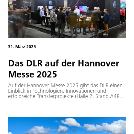
31. März 2025
Das DLR auf der Hannover
Messe 2025
Auf der Hannover Messe 2025 gibt das DLR einen
Einblick in Technologien, Innovationen und
erfolgreiche Transferprojekte (Halle 2, Stand A48).
Unter dem Motto „Am Rande des Möglichen –
Quantentechnologien made by DLR“ und
anlässlich des internationalen Quantenjahrs stehen
Projekte und Missionen des DLR im Fokus, die
zeigen, wie Quantentechnologien neue Horizonte
für Forschung, Industrie und Wirtschaft öffnen.