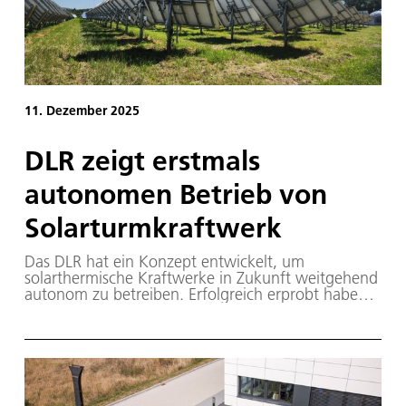
11. Dezember 2025
DLR zeigt erstmals
autonomen Betrieb von
Solarturmkraftwerk
Das DLR hat ein Konzept entwickelt, um
solarthermische Kraftwerke in Zukunft weitgehend
autonom zu betreiben. Erfolgreich erprobt haben
die Forschenden das Konzept mit dem solaren
Turmkraftwerk des DLR in Jülich. Der autonome
Betrieb solcher Anlagen hat das Potenzial, sie
effizienter, zuverlässiger und wirtschaftlicher zu
machen.