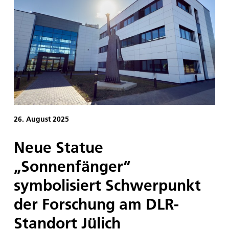
Kultur des Landes Niedersachsen. Zusammen mit
Prof. Karsten Lemmer, DLR-Vorstand für
Innovation, Transfer und wissenschaftliche
Infrastrukturen, sprach er über die Bedeutung von
Neugründungen, um Forschung in die Anwendung
bringen.
26. August 2025
Neue Statue
„Sonnenfänger“
symbolisiert Schwerpunkt
der Forschung am DLR-
Standort Jülich