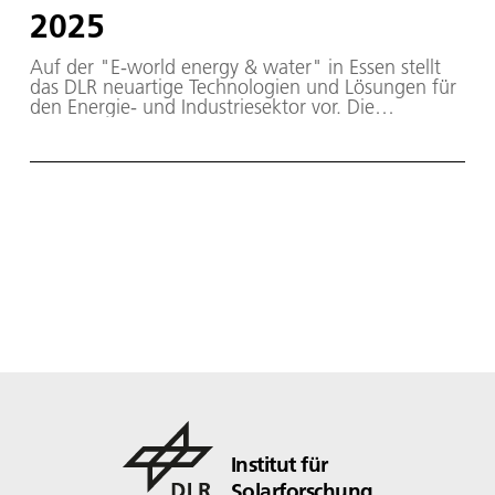
2025
Auf der "E-world energy & water" in Essen stellt
das DLR neuartige Technologien und Lösungen für
den Energie- und Industriesektor vor. Die
internationale Fachmesse für die Energiebranche
bringt Akteure aus Industrie, Forschung,
Verwaltung und Politik zusammen.
Institut für
Solarforschung