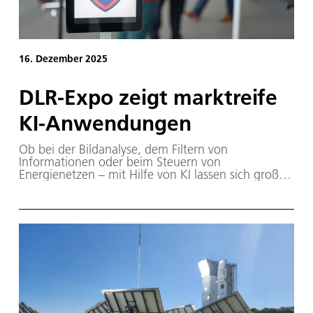
16. Dezember 2025
DLR-Expo zeigt marktreife
KI-Anwendungen
Ob bei der Bildanalyse, dem Filtern von
Informationen oder beim Steuern von
Energienetzen – mit Hilfe von KI lassen sich große
und komplexe Datenmengen schnell auswerten.
Das DLR gab auf der DLR-Expo „Künstliche
Intelligenz – Forschung für die Wirtschaft von
morgen“ einen Einblick in neuartige KI-Lösungen
für Luft- und Raumfahrt sowie für die Bereiche
Energie, Mobilität und Sicherheit. Vertreterinnen
und Vertreter aus der Wirtschaft konnten sich an
24 Exponaten davon überzeugen, wie KI-
Technologien neue Geschäftsmodelle ermöglicht.