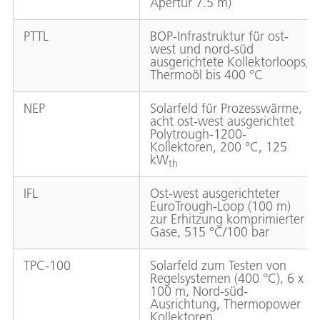
Apertur 7.5 m)
PTTL
BOP-Infrastruktur für ost-
west und nord-süd
ausgerichtete Kollektorloops,
Thermoöl bis 400 °C
NEP
Solarfeld für Prozesswärme,
acht ost-west ausgerichtet
Polytrough-1200-
Kollektoren, 200 °C, 125
kW
th
IFL
Ost-west ausgerichteter
EuroTrough-Loop (100 m)
zur Erhitzung komprimierter
Gase, 515 °C/100 bar
TPC-100
Solarfeld zum Testen von
Regelsystemen (400 °C), 6 x
100 m, Nord-süd-
Ausrichtung, Thermopower
Kollektoren