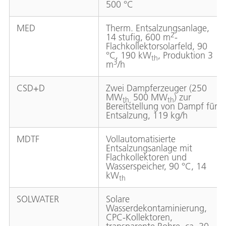
500 °C
MED
Therm. Entsalzungsanlage,
2
14 stufig, 600 m
-
Flachkollektorsolarfeld, 90
°C, 190 kW
, Produktion 3
th
3
m
/h
CSD+D
Zwei Dampferzeuger (250
MW
500 MW
) zur
th,
th
Bereitstellung von Dampf für
Entsalzung, 119 kg/h
MDTF
Vollautomatisierte
Entsalzungsanlage mit
Flachkollektoren und
Wasserspeicher, 90 °C, 14
kW
th
SOLWATER
Solare
Wasserdekontaminierung,
CPC-Kollektoren,