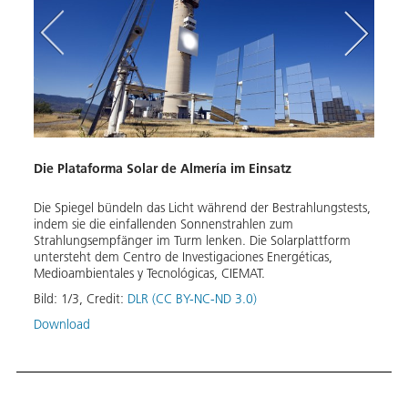
Die Plataforma Solar de Almería im Einsatz
Lufta
Die Spiegel bündeln das Licht während der Bestrahlungstests,
Die S
indem sie die einfallenden Sonnenstrahlen zum
len
konze
Strahlungsempfänger im Turm lenken. Die Solarplattform
ung
Wüste
untersteht dem Centro de Investigaciones Energéticas,
en
Betre
Medioambientales y Tecnológicas, CIEMAT.
Bild:
Bild:
1
/
3
,
Credit:
DLR (CC BY-NC-ND 3.0)
Down
Download