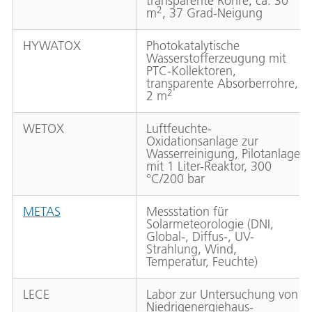
transparente Rohre, ca. 30
2
m
, 37 Grad-Neigung
HYWATOX
Photokatalytische
Wasserstofferzeugung mit
PTC-Kollektoren,
transparente Absorberrohre,
2
2 m
WETOX
Luftfeuchte-
Oxidationsanlage zur
Wasserreinigung, Pilotanlage
mit 1 Liter-Reaktor, 300
°C/200 bar
METAS
Messstation für
Solarmeteorologie (DNI,
Global-, Diffus-, UV-
Strahlung, Wind,
Temperatur, Feuchte)
LECE
Labor zur Untersuchung von
Niedrigenergiehaus-