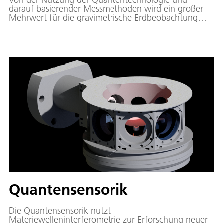
darauf basierender Messmethoden wird ein großer
Mehrwert für die gravimetrische Erdbeobachtung
erwartet. In der Abteilung Satellitengeodäsie und
geodätische Modellierung werden wesentliche
Anwendungsszenarien für die neuartigen
Quantensensoren sowie neue Messmethoden, auch
in Kombination mit klassischen Verfahren, erforscht.
Quantensensorik
Die Quantensensorik nutzt
Materiewelleninterferometrie zur Erforschung neuer