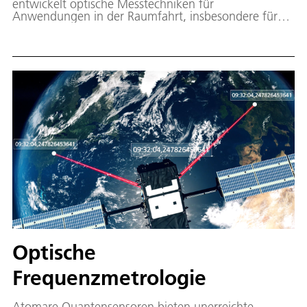
entwickelt optische Messtechniken für
Anwendungen in der Raumfahrt, insbesondere für
die hochpräzise Messung von Abstandsänderungen.
Typische Anwendungsfelder dieser Technologien sind
z.B. die Erdbeobachtung und die Inertialsensorik. Die
Abteilung erschließt zudem weitere
Anwendungsfelder und ermöglicht somit den
Technologietransfer in andere wissenschaftliche, aber
auch industrielle Anwendungsgebiete.
Optische
Frequenzmetrologie
Atomare Quantensensoren bieten unerreichte