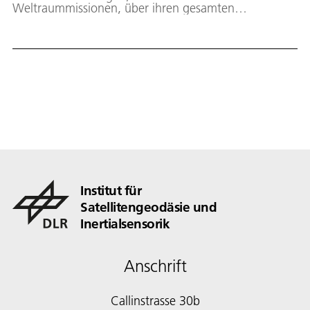
Weltraummissionen, über ihren gesamten
Lebenszyklus – von der Konzeptphase bis zur
Datenanalyse. Dazu werden Softwarepakete für die
Modellierung von Satelliten und deren
Umlaufbahnen, für das Systems Engineering, zur
Experimentsteuerung und finalen Datenauswertung
entwickelt. Ziel ist es, Digital Twins für
unterschiedliche Missionsphasen anzubieten. Darüber
hinaus werden Arbeiten im Bereich AIVT (Assembly,
Integration, Verification, and Test) durchgeführt.
Institut für
Satellitengeodäsie und
Inertialsensorik
Anschrift
Callinstrasse 30b