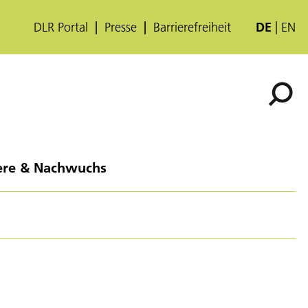
DLR Portal
Presse
Barrierefreiheit
DE
EN
ere & Nachwuchs