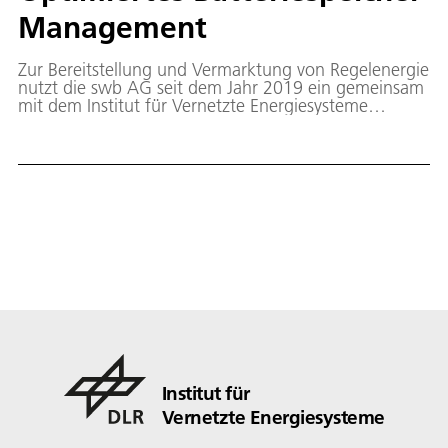
Management
Zur Bereitstellung und Vermarktung von Regelenergie
nutzt die swb AG seit dem Jahr 2019 ein gemeinsam
mit dem Institut für Vernetzte Energiesysteme
entwickeltes Verfahren, das den Nutzungsgrad einer
dabei eingesetzten Großbatterie auf 90 bis 95
Prozent steigert und zugleich ihre Lebensdauer um
15 bis 20 Prozent verlängert.
Institut für
Vernetzte Energiesysteme