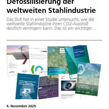
Defossilisierung der
weltweiten Stahlindustrie
Das DLR hat in einer Studie untersucht, wie die
weltweite Stahlindustrie ihren CO2-Ausstoß
deutlich verringern kann. Das ist ein wichtiger
Ansatzpunkt im Kampf gegen die globale
Erwärmung. Denn die Herstellung von Eisen und
Stahl verursacht rund neun Prozent der weltweiten
Treibhausgas-Emissionen. In ihrer Studie
analysierten die Forschenden des DLR-Instituts für
Vernetzte Energiesysteme mit mehreren Szenarien,
wie sich die Einführung neuer Technologien auf die
Treibhausgasemission der weltweiten Eisen- und
Stahlproduktion auswirken kann. Drei
Technologien stehen dabei im Mittelpunkt: das
Abscheiden und Speichern von CO2 (englisch:
Carbon Capture and Storage, CCS), der Einsatz
von Wasserstoff sowie die strombasierte
Herstellung von Eisen.
4. November 2025