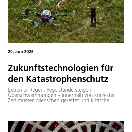
20. Juni 2026
Zukunftstechnologien für
den Katastrophenschutz
Extremer Regen, Pegelstände steigen,
Überschwemmungen – innerhalb von kürzester
Zeit müssen Menschen gerettet und kritische
Infrastrukturen gesichert werden. Wie kann das
gelingen, wenn auch Energie-, Kommunikations-
und Verkehrssysteme von der Katastrophe
betroffen sind? Wer koordiniert dann die
Einsatzkräfte und stellt Lageinformationen bereit?