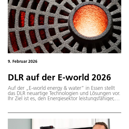
16 DLR-Institute haben jetzt gezeigt, wie neue
Technologien die Prozesse im Katastrophenschutz
stärken und verbessern können.
9. Februar 2026
DLR auf der E-world 2026
Auf der „E-world energy & water” in Essen stellt
das DLR neuartige Technologien und Lösungen vor.
Ihr Ziel ist es, den Energiesektor leistungsfähiger,
resilienter und klimaverträglicher zu machen. Die
internationale Fachmesse für die Energiebranche
bringt jedes Jahr Akteure aus Industrie, Forschung,
Politik, Verwaltung und Verbänden zusammen.
Vom 10. bis 12. Februar 2026 gibt das DLR an