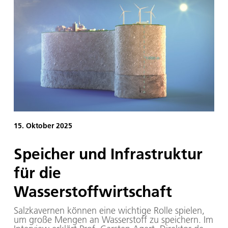
dem Stand von Bremen & Bremerhaven – Home of
Innovation in Halle 6, Stand 6L35 aktuelle Themen
und Projekte aus seiner Wasserstoff-Forschung vor
– von der Erzeugung über die Speicherung bis zur
Nutzung.
15. Oktober 2025
Speicher und Infrastruktur
für die
Wasserstoffwirtschaft
Salzkavernen können eine wichtige Rolle spielen,
um große Mengen an Wasserstoff zu speichern. Im