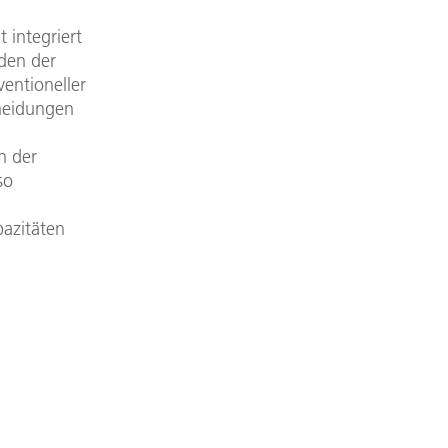
 integriert
den der
entioneller
cheidungen
n der
so
pazitäten