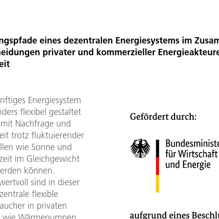
ngspfade eines dezentralen Energiesystems im Zusa
heidungen privater und kommerzieller Energieakteur
eit
nftiges Energiesystem
ers flexibel gestaltet
mit Nachfrage und
it trotz fluktuierender
llen wie Sonne und
zeit im Gleichgewicht
werden können.
ertvoll sind in dieser
zentrale flexible
aucher in privaten
n wie Wärmepumpen