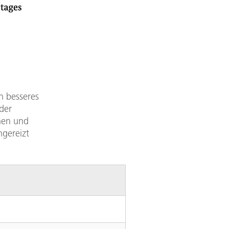
n besseres
der
nen und
ngereizt