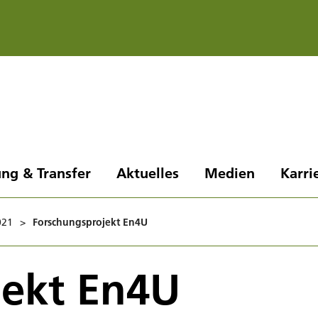
ng & Transfer
Aktuelles
Medien
Karri
021
>
Forschungsprojekt En4U
jekt En4U