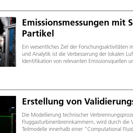
Emissionsmessungen mit 
Partikel
Ein wesentliches Ziel der Forschungsaktivitäten 
und Analytik ist die Verbesserung der lokalen Luf
Identifikation von relevanten Emissionsquellen 
Minderungsmaßnahmen.
Erstellung von Validierun
Die Modellierung technischer Verbrennungsprozes
Fluggasturbinenbrennkammern, wird durch die V
Teilmodelle innerhalb einer "Computational Flu