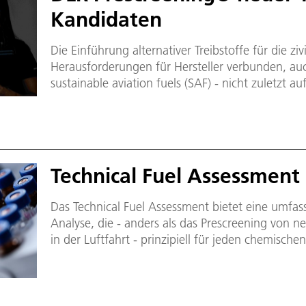
Kandidaten
Die Einführung alternativer Treibstoffe für die ziv
Herausforderungen für Hersteller verbunden, a
sustainable aviation fuels (SAF) - nicht zuletzt 
Vorgaben für Beimischquoten in der EU und in 
Technical Fuel Assessment
Das Technical Fuel Assessment bietet eine umfa
Analyse, die - anders als das Prescreening von n
in der Luftfahrt - prinzipiell für jeden chemisch
Bereichen Raumfahrt, Schifffahrt oder bodenge