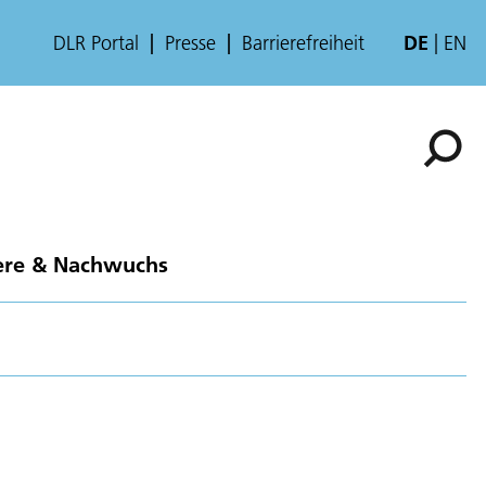
DLR Portal
Presse
Barrierefreiheit
DE
EN
ere & Nachwuchs