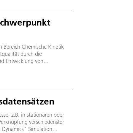
Schwerpunkt
im Bereich Chemische Kinetik
tqualität durch die
und Entwicklung von
gsdatensätzen
se, z.B. in stationären oder
erknüpfung verschiedenster
id Dynamics" Simulation