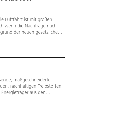
ile Luftfahrt ist mit großen
uch wenn die Nachfrage nach
aufgrund der neuen gesetzlichen
den USA - inzwischen zunimmt.
ssende, maßgeschneiderte
euen, nachhaltigen Treibstoffen
en Energieträger aus den
bundenem Verkehr geeignet ist.