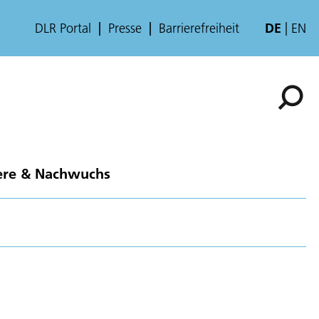
DLR Portal
Presse
Barrierefreiheit
DE
EN
ere & Nachwuchs