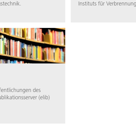
gstechnik.
Instituts für Verbrennun
fentlichungen des
blikationsserver (elib)