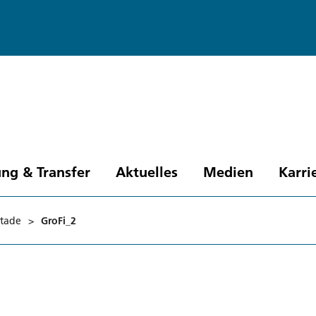
ng & Transfer
Aktuelles
Medien
Karri
Stade
>
GroFi_2