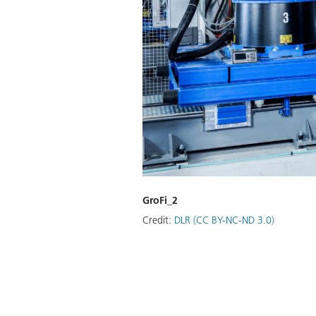
GroFi_2
Credit:
DLR (CC BY-NC-ND 3.0)