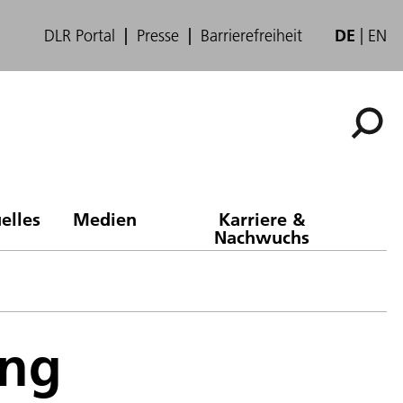
DLR Portal
Presse
Barrierefreiheit
DE
EN
elles
Medien
Karriere &
Nachwuchs
ung