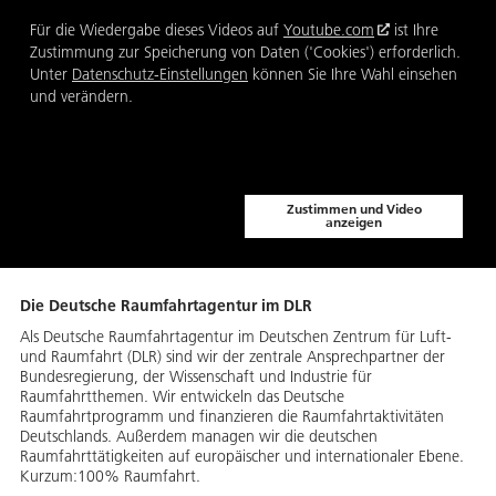
Für die Wiedergabe dieses Videos auf
Youtube.com
ist Ihre
Zustimmung zur Speicherung von Daten ('Cookies') erforderlich.
Unter
Datenschutz-Einstellungen
können Sie Ihre Wahl einsehen
und verändern.
Zustimmen und Video
anzeigen
Die Deutsche Raumfahrtagentur im DLR
Als Deutsche Raumfahrtagentur im Deutschen Zentrum für Luft-
und Raumfahrt (DLR) sind wir der zentrale Ansprechpartner der
Bundesregierung, der Wissenschaft und Industrie für
Raumfahrtthemen. Wir entwickeln das Deutsche
Raumfahrtprogramm und finanzieren die Raumfahrtaktivitäten
Deutschlands. Außerdem managen wir die deutschen
Raumfahrttätigkeiten auf europäischer und internationaler Ebene.
Kurzum:100% Raumfahrt.