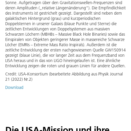
Sonne. Aufgetragen über den Gravitationswellen-Frequenzen sind
deren Amplituden („relative Längenänderung“). Die Empfindlichkeit
des Instruments ist gestrichelt gezeigt. Dargestellt sind neben dem
galaktischen Hintergrund (grau) und kurzperiodischen
Doppelsternen in unserer Galaxis (blaue Punkte und Sterne) die
zeitlichen Entwicklungen von Doppelsystemen aus massiven
Schwarzen Löchern (MBHBs – Massive Black Hole Binaries) sowie das
Einspiralen von Objekten geringerer Masse in massereiche Schwarze
Löcher (EMRIs – Extreme Mass Ratio Inspirals). Außerdem ist die
zeitliche Entwicklung der ersten nachgewiesenen Quelle GW150914
gezeigt (blaue Linie), die vor langer Zeit aus dem Frequenzband von
LISA heraus und in das von LIGO hineingelaufen ist. Eine ähnliche
Entwicklung zeigen die roten und grauen Linien für andere Quellen.
Credit:
LISA-Konsortium (bearbeitete Abbildung aus Physik Journal
21 (2022) Nr.2)
Download
Die LISA-Mission und ihre