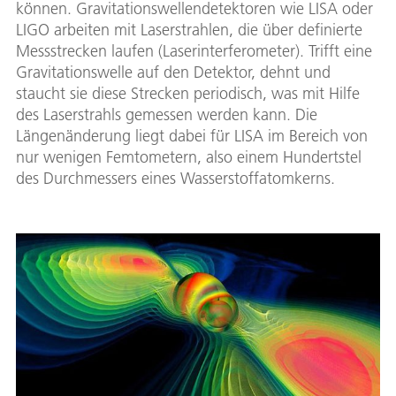
können. Gravitationswellendetektoren wie LISA oder
LIGO arbeiten mit Laserstrahlen, die über definierte
Messstrecken laufen (Laserinterferometer). Trifft eine
Gravitationswelle auf den Detektor, dehnt und
staucht sie diese Strecken periodisch, was mit Hilfe
des Laserstrahls gemessen werden kann. Die
Längenänderung liegt dabei für LISA im Bereich von
nur wenigen Femtometern, also einem Hundertstel
des Durchmessers eines Wasserstoffatomkerns.