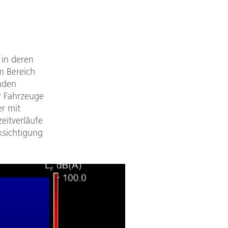
 in deren
m Bereich
unden
r Fahrzeuge
r mit
eitverläufe
ksichtigung