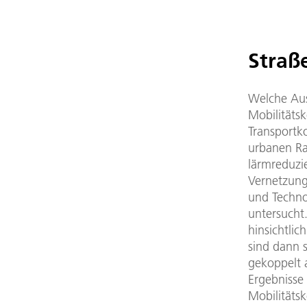
Straß
Welche Au
Mobilitäts
Transportk
urbanen Ra
lärmreduzi
Vernetzung
und Techno
untersucht
hinsichtlic
sind dann 
gekoppelt 
Ergebnisse
Mobilitäts