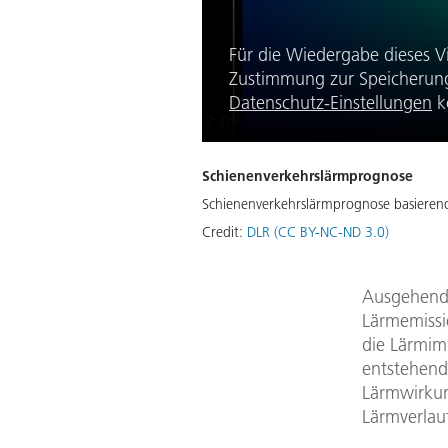
Für die Wiedergabe dieses V
Zustimmung zur Speicherung 
Datenschutz-Einstellungen
k
Schienenverkehrslärmprognose
Schienenverkehrslärmprognose basierend
Credit:
DLR (CC BY-NC-ND 3.0)
Ausgehend 
Lärmemissi
die Lärmim
entstehende
Lärmwirkun
Lärmverlau