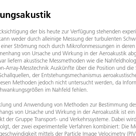
ungsakustik
cksichtigung der bis heute zur Verfügung stehenden exper
kann weder durch alleinige Messung der turbulenten Sc
 einer Strömung noch durch Mikrofonmessungen in deren 
enhang von Ursache und Wirkung in der Aeroakustik abge
ar liefern akustische Messmethoden wie die Nahfeldholog
on-Array-Messtechnik Auskünfte über die Position und die 
 Schallquellen, der Entstehungsmechanismus aeroakustisch
iesen Methoden jedoch nicht untersucht werden, da Infor
chwankungsgrößen im Nahfeld fehlen.
cklung und Anwendung von Methoden zur Bestimmung de
ngs von Ursache und Wirkung in der Aeroakustik ist ein
t der Gruppe Transport- und Verkehrssysteme. Dabei wird
folgt, der zwei experimentelle Verfahren kombiniert: Die 
schwindigkeit mittels der Particle Image Velocimetry (PIV)