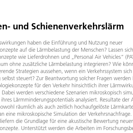
en- und Schienenverkehrslärm
swirkungen haben die Einführung und Nutzung neuer
konzepte auf die Lärmbelastung der Menschen? Lassen sic
onzepte wie Lieferdrohnen und „Personal Air Vehicles“ (PA
um ohne zusätzliche Lärmbelastung integrieren? Wie kön
erende Strategien aussehen, wenn ein Verkehrssystem sich
 selbst steuert? Zur Beantwortung solcher Fragen werden 
logiekonzepte für den Verkehr hinsichtlich ihrer Lärmwir
. Dabei werden verschiedene Szenarien mikroskopisch simu
h ihres Lärmminderungspotentials analysiert. Resultate der 
sowohl räumlich als auch zeitlich hochaufgelöste Lärmkart
an eine mikroskopische Simulation der Verkehrsnachfrage.
 liefern die Grundlage für eine akustische Bewertung neuer
konzepte. Unterstützt werden die Arbeiten im Forschungsb