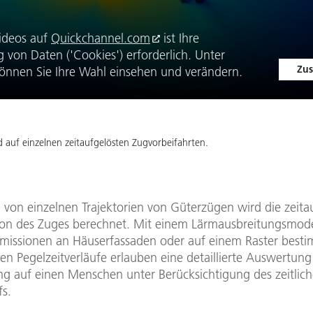
ideos auf
Quickchannel.com
ist Ihre
von Daten ('Cookies') erforderlich. Unter
Zus
önnen Sie Ihre Wahl einsehen und verändern.
 auf einzelnen zeitaufgelösten Zugvorbeifahrten.
von einzelnen Trajektorien von Güterzügen wird die zeita
on des Zuges berechnet. Mit einem Lärmausbreitungsmod
missionen an Häuserfassaden oder auf einem Raster besti
n Pegelzeitverläufe erlauben eine detaillierte Auswertung
g auf einen Menschen unter Berücksichtigung des zeitlic
fs.