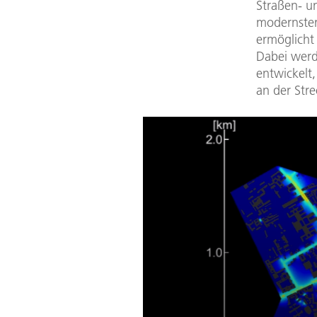
Straßen- u
modernster 
ermöglicht
Dabei werd
entwickelt
an der Str