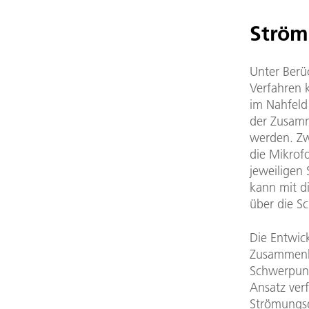
Ström
Unter Berü
Verfahren 
im Nahfeld
der Zusamm
werden. Zw
die Mikrof
jeweiligen
kann mit d
über die S
Die Entwi
Zusammenha
Schwerpunk
Ansatz ver
Strömungsge