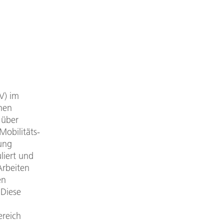
h
V) im
nen
 über
Mobilitäts-
kung
liert und
Arbeiten
en
 Diese
ereich