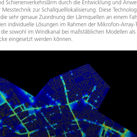
nd Schienenverkehrslärm durch die Entwicklung und Anw
Messtechnik zur Schallquelllokalisierung. Diese Technolog
 die sehr genaue Zuordnung der Lärmquellen an einem Fa
en individuelle Lösungen im Rahmen der Mikrofon-Array-
, die sowohl im Windkanal bei maßstäblichen Modellen als 
ecke eingesetzt werden können.