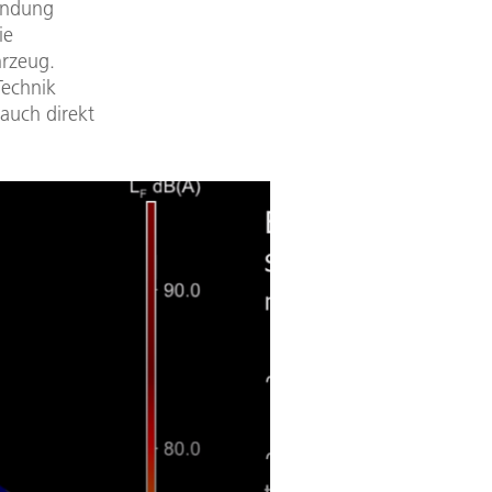
endung
ie
hrzeug.
Technik
auch direkt