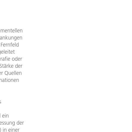
imentellen
hwankungen
Fernfeld
leitet
rafie oder
Stärke der
er Quellen
mationen
s
 ein
Messung der
 in einer