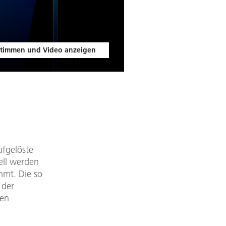
timmen und Video anzeigen
ufgelöste
ell werden
mmt. Die so
 der
hen