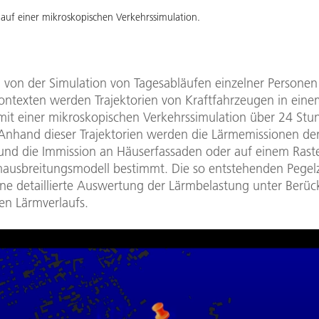
auf einer mikroskopischen Verkehrssimulation.
von der Simulation von Tagesabläufen einzelner Personen
ontexten werden Trajektorien von Kraftfahrzeugen in eine
 mit einer mikroskopischen Verkehrssimulation über 24 St
Anhand dieser Trajektorien werden die Lärmemissionen de
und die Immission an Häuserfassaden oder auf einem Raste
ausbreitungsmodell bestimmt. Die so entstehenden Pegelz
ine detaillierte Auswertung der Lärmbelastung unter Berüc
hen Lärmverlaufs.