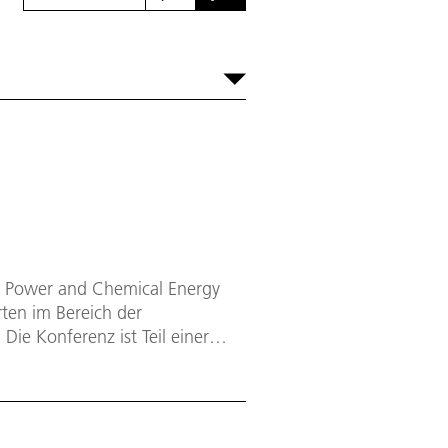
ar Power and Chemical Energy
ten im Bereich der
ie Konferenz ist Teil einer
ationalen Energieagentur (IEA)
 Mal ausgetragen – dieses Jahr in