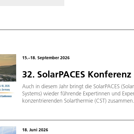
15.–18. September 2026
32. SolarPACES Konferenz
Auch in diesem Jahr bringt die SolarPACES (Sol
Systems) wieder führende Expertinnen und Exper
konzentrierenden Solarthermie (CST) zusammen. D
Reihe von Programmen, die im Rahmen der Intern
stattfinden. Inzwischen wird sie bereits zum 32.
Bad Neuenahr-Ahrweiler.
18. Juni 2026