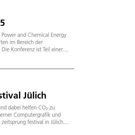
25
ar Power and Chemical Energy
ten im Bereich der
ie Konferenz ist Teil einer
ationalen Energieagentur (IEA)
 Mal ausgetragen – dieses Jahr in
ival Jülich
nd dabei helfen CO₂ zu
derner Computergrafik und
itsprung festival in Jülich
enden Fragen genauer auf den