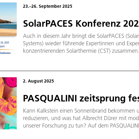
23.–26. September 2025
SolarPACES Konferenz 20
Auch in diesem Jahr bringt die SolarPACES (Sol
Systems) wieder führende Expertinnen und Exper
konzentrierenden Solarthermie (CST) zusammen. D
Reihe von Programmen, die im Rahmen der Intern
stattfinden. Inzwischen wird sie bereits zum 31.
Almería.
2. August 2025
PASQUALINI zeitsprung fest
Kann Kalkstein einen Sonnenbrand bekommen u
reduzieren, und was hat Albrecht Dürer mit mo
unserer Forschung zu tun? Auf dem PASQUALINI ze
vom 1. bis 3. August möchten wir diesen spann