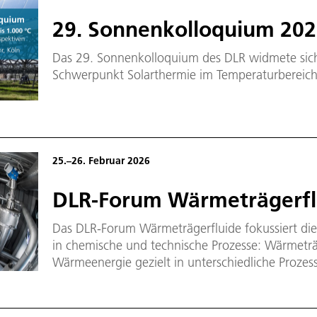
29. Sonnenkolloquium 20
Das 29. Sonnenkolloquium des DLR widmete sich
Schwerpunkt Solarthermie im Temperaturbereich
25.–26. Februar 2026
DLR-Forum Wärmeträgerfl
Das DLR-Forum Wärmeträgerfluide fokussiert die
in chemische und technische Prozesse: Wärmetr
Wärmeenergie gezielt in unterschiedliche Prozes
Sie spielen eine Schlüsselrolle bei der Defossilis
und ermöglichen innovative Prozesse, zum Beispie
synthetischer Kraftstoffe.