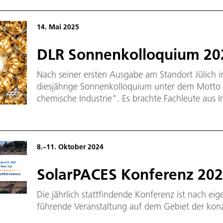
Grund gehen und freuen uns sehr Teil des Büh
Stadtfest zu sein!
14. Mai 2025
DLR Sonnenkolloquium 20
Nach seiner ersten Ausgabe am Standort Jülich i
diesjährige Sonnenkolloquium unter dem Motto "Solare Prozesse für die
chemische Industrie". Es brachte Fachleute aus 
zusammen, um neue Methoden, Tools und Techno
industrielle Prozesse zu erörtern.
8.–11. Oktober 2024
SolarPACES Konferenz 20
Die jährlich stattfindende Konferenz ist nach e
führende Veranstaltung auf dem Gebiet der konz