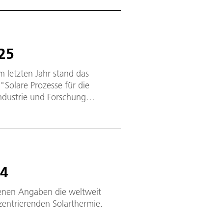
nenprogramms auf dem neuen
25
m letzten Jahr stand das
Industrie und Forschung
logien für nachhaltige
24
igenen Angaben die weltweit
entrierenden Solarthermie.