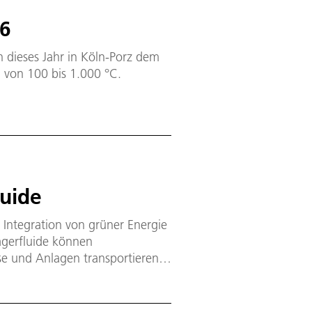
26
 dieses Jahr in Köln-Porz dem
 von 100 bis 1.000 °C.
uide
 Integration von grüner Energie
ägerfluide können
se und Anlagen transportieren.
ierung der chemischen Industrie
l für die Herstellung