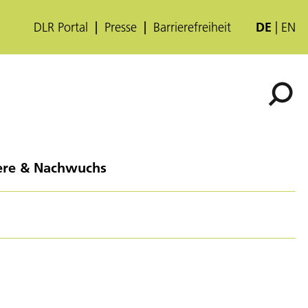
DLR Portal
Presse
Barrierefreiheit
DE
EN
ere & Nachwuchs