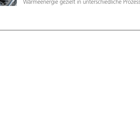
Wärmeenergie gezielt in unterschiedliche Prozes
Sie spielen eine Schlüsselrolle bei der Defossilis
und ermöglichen innovative Prozesse, zum Beispie
synthetischer Kraftstoffe.