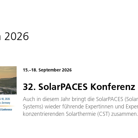
n 2026
15.–18. September 2026
32. SolarPACES Konferenz
Auch in diesem Jahr bringt die SolarPACES (Sol
Systems) wieder führende Expertinnen und Exper
konzentrierenden Solarthermie (CST) zusammen. D
Reihe von Programmen, die im Rahmen der Intern
stattfinden. Inzwischen wird sie bereits zum 32.
Bad Neuenahr-Ahrweiler.