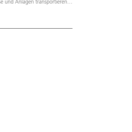
se und Anlagen transportieren.
ierung der chemischen Industrie
l für die Herstellung