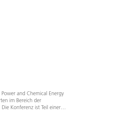
ar Power and Chemical Energy
ten im Bereich der
ie Konferenz ist Teil einer
ationalen Energieagentur (IEA)
 Mal ausgetragen – dieses Jahr in