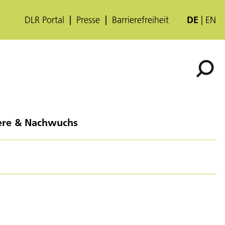
DLR Portal
Presse
Barrierefreiheit
DE
EN
ere & Nachwuchs