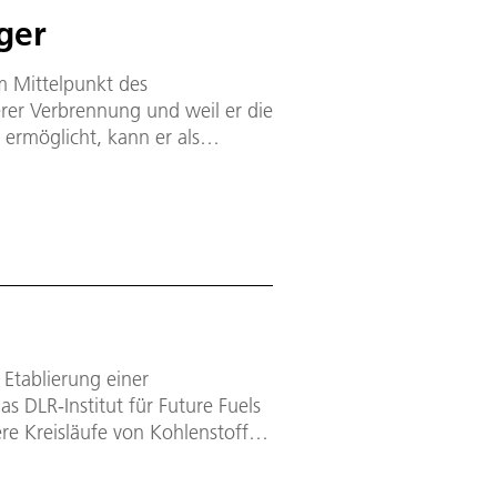
ger
im Mittelpunkt des
rer Verbrennung und weil er die
ermöglicht, kann er als
 zukünftig für verschiedene
er Industrie, Transport und
 Etablierung einer
as DLR-Institut für Future Fuels
e Kreisläufe von Kohlenstoff
und entwickelt Prozesse, um
sourcenschonend und ökonomisch