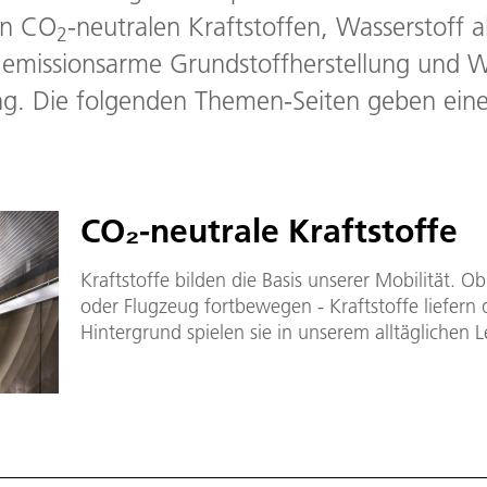
on CO
-neutralen Kraftstoffen, Wasserstoff a
2
er emissionsarme Grundstoffherstellung und
g. Die folgenden Themen-Seiten geben einen
CO₂-neutrale Kraftstoffe
Kraftstoffe bilden die Basis unserer Mobilität. 
oder Flugzeug fortbewegen - Kraftstoffe liefern 
Hintergrund spielen sie in unserem alltäglichen 
sie ermöglichen den globalen Transport von Roh
Schiff oder Flugzeug.