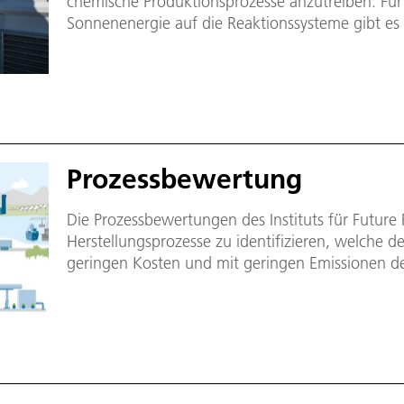
chemische Produktionsprozesse anzutreiben. Für
Sonnenenergie auf die Reaktionssysteme gibt es
Weg über optische Systeme oder den indirekten 
Wärmeträger.
Prozessbewertung
Die Prozessbewertungen des Instituts für Future 
Herstellungsprozesse zu identifizieren, welche de
geringen Kosten und mit geringen Emissionen d
erneuerbaren Energieträgern basierenden Krafts