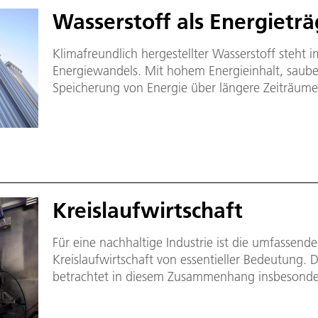
Wasserstoff als Energieträ
Klimafreundlich hergestellter Wasserstoff steht 
Energiewandels. Mit hohem Energieinhalt, saube
Speicherung von Energie über längere Zeiträume 
zentraler Energievektor dienen. Wasserstoff wird
Sektoren ein wichtiger Energieträger sein, darunt
Verkehr.
Kreislaufwirtschaft
Für eine nachhaltige Industrie ist die umfassende
Kreislaufwirtschaft von essentieller Bedeutung. D
betrachtet in diesem Zusammenhang insbesonder
und Schwefel sowie das Recycling von Metallen 
geeignete industrielle Verfahren effizient, res