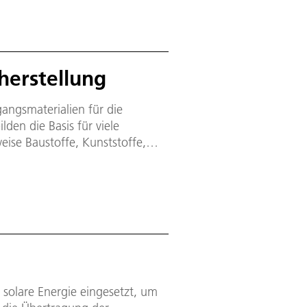
herstellung
angsmaterialien für die
lden die Basis für viele
eise Baustoffe, Kunststoffe,
dstoffe benötigt für ihre
ssionen zur Folge hat. Diese
giequellen auch durch
bereitgestellt werden.
d solare Energie eingesetzt, um