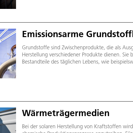
sinnvoll zu realisieren.
Emissionsarme Grundstoff
Grundstoffe sind Zwischenprodukte, die als Ausg
Herstellung verschiedener Produkte dienen. Sie bi
Bestandteile des täglichen Lebens, wie beispielsw
Metalle oder Nahrungsmittel. Ein Teil dieser Grun
Erzeugung hohe Temperaturen, was hohe CO₂-Emi
Temperaturen können alternativ zu fossilen Ener
nachhaltige konzentrierende Solarthermie (CSP) 
Wärmeträgermedien
Bei der solaren Herstellung von Kraftstoffen wir