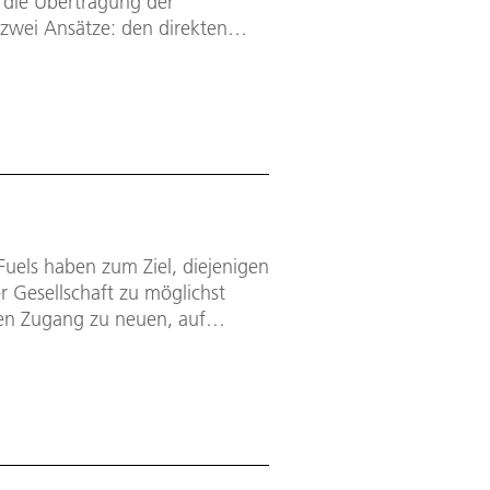
 die Übertragung der
 zwei Ansätze: den direkten
Energietransfer über
Fuels haben zum Ziel, diejenigen
r Gesellschaft zu möglichst
en Zugang zu neuen, auf
toffen ermöglichen.