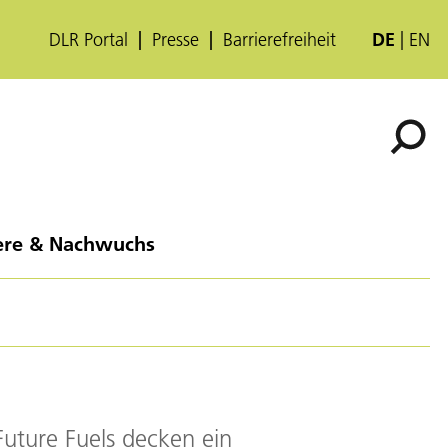
DLR Portal
Presse
Barrierefreiheit
DE
EN
ere & Nachwuchs
uture Fuels decken ein