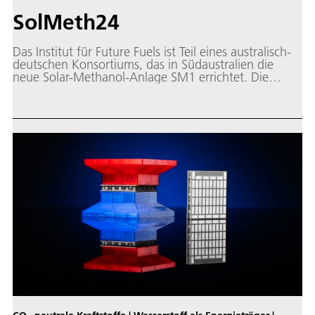
SolMeth24
Das Institut für Future Fuels ist Teil eines australisch-
deutschen Konsortiums, das in Südaustralien die
neue Solar-Methanol-Anlage SM1 errichtet. Die
Anlage kann pro Jahr bis zu 7.500 Tonnen grünes
Methanol mithilfe konzentrierter Sonnenenergie
produzieren. Methanol ist eine vielseitige Chemikalie,
die aus Wasserstoff und Kohlendioxid hergestellt
werden kann. Geschieht dies mithilfe sauberer,
erneuerbarer Energie, kann das Verfahren dabei
helfen, schwierig zu dekarbonisierende Sektoren wie
die Schiff- oder Luftfahrt umweltfreundlicher zu
machen. Die Methanol-Anlage wird die
umweltfreundliche und kostengünstige Wärme
nutzen, die das konzentrierende Solarkraftwerk VS1
von Vast Solar am Standort erzeugt.