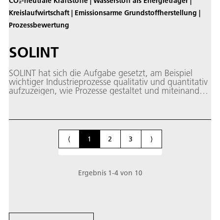
CO₂-neutrale Kraftstoffe | Wasserstoff als Energieträger |
Kreislaufwirtschaft | Emissionsarme Grundstoffherstellung |
Prozessbewertung
SOLINT
SOLINT hat sich die Aufgabe gesetzt, am Beispiel
wichtiger Industrieprozesse qualitativ und quantitativ
aufzuzeigen, wie Prozesse gestaltet und miteinander
gekoppelt werden können, um Energie- und
Produktströme in Bezug auf die Rohstoffbasis und
auf die benötigte Primärenergie optimal zu nutzen.
⟨
1
2
3
⟩
Ergebnis
1
-
4
von
10