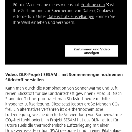
Für die Wiedergabe dieses Videos auf
Youtube.com
ist
Ihre Zustimmung zur Speicherung von Daten ('Cookies')
erforderlich. Unter
Datenschutz-Einstellungen
können Sie
Ihre Wahl einsehen und verändern.
Zustimmen und Video
anzeigen
Video: DLR-Projekt SESAM – mit Sonnenenergie hochreinen
Stickstoff herstellen
Kann man durch die Kombination von Sonnenwärme und Luft
reinen Stickstoff für die Landwirtschaft gewinnen? Absolut! Nach
Stand der Technik produziert man Stickstoff heute mithilfe
kryogener Luftzerlegung. Diese setzt jedoch große Mengen CO₂
frei. Ein alternatives Verfahren ist die thermochemische
Luftzerlegung, welche durch die Verwendung von Sonnenwärme
CO₂-frei funktioniert. Im Projekt SESAM hat das DLR-Institut für
Future Fuels die thermochemische Luftzerlegung mit einer
Druckwechseladsorption (PSA) gekoppelt und in einer Pilotanlage