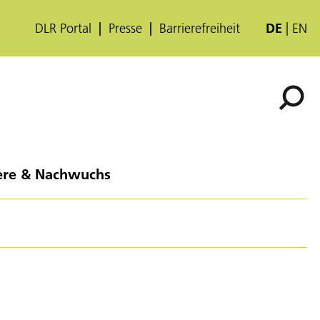
DLR Portal
Presse
Barrierefreiheit
DE
EN
ere & Nachwuchs