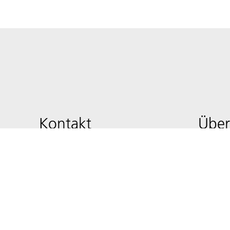
Kontakt
Über
Kontaktformular
Barriere
Datensc
Datensc
Impres