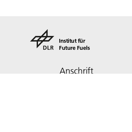
Institut für
Future Fuels
Anschrift
Im Langenbroich 13
52428 Jülich