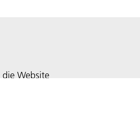
 die Website
freiheit
hutzerklärung
hutz-Einstellungen (Cookies)
sum & Nutzungsbedingungen