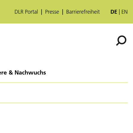
DLR Portal
Presse
Barrierefreiheit
DE
EN
ere & Nachwuchs