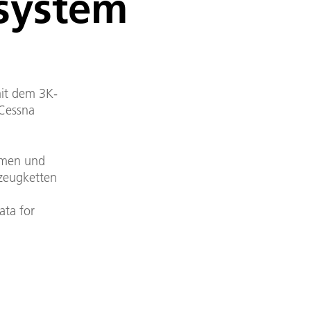
system
it dem 3K-
 Cessna
remen und
zeugketten
ta for