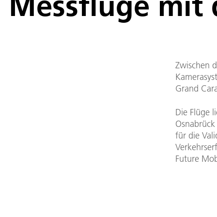
Messflüge mit
Zwischen d
Kamerasyst
Grand Cara
Die Flüge 
Osnabrück 
für die Val
Verkehrser
Future Mobi