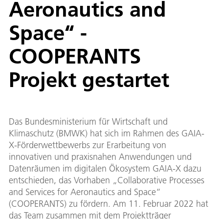
Aeronautics and
Space“ -
COOPERANTS
Projekt gestartet
Das Bundesministerium für Wirtschaft und
Klimaschutz (BMWK) hat sich im Rahmen des GAIA-
X-Förderwettbewerbs zur Erarbeitung von
innovativen und praxisnahen Anwendungen und
Datenräumen im digitalen Ökosystem GAIA-X dazu
entschieden, das Vorhaben „Collaborative Processes
and Services for Aeronautics and Space“
(COOPERANTS) zu fördern. Am 11. Februar 2022 hat
das Team zusammen mit dem Projektträger