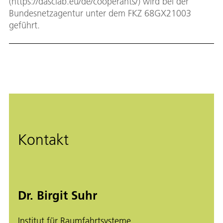
(https://dasclab.eu/de/cooperants/) wird bei der
Bundesnetzagentur unter dem FKZ 68GX21003
geführt.
Kontakt
Dr. Birgit Suhr
Institut für Raumfahrtsysteme