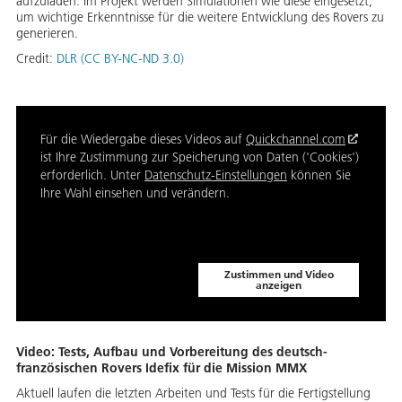
aufzuladen. Im Projekt werden Simulationen wie diese eingesetzt,
um wichtige Erkenntnisse für die weitere Entwicklung des Rovers zu
generieren.
Credit:
DLR (CC BY-NC-ND 3.0)
Für die Wiedergabe dieses Videos auf
Quickchannel.com
ist Ihre Zustimmung zur Speicherung von Daten ('Cookies')
erforderlich. Unter
Datenschutz-Einstellungen
können Sie
Ihre Wahl einsehen und verändern.
Zustimmen und Video
anzeigen
Video: Tests, Aufbau und Vorbereitung des deutsch-
französischen Rovers Idefix für die Mission MMX
Aktuell laufen die letzten Arbeiten und Tests für die Fertigstellung