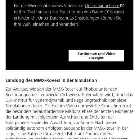
Für die Wiedergabe dieses Videos auf
Quickchannel.com
ist Ihre Zustimmung zur Speicherung von Daten ('Cookies')
erforderlich. Unter
Datenschutz-Einstellungen
können Sie
Ihre Wahl einsehen und verändern.
Zustimmen und Video
anzeigen
Landung des MMX-Rovers in der Simulation
Zur Analyse, wie sich der MMX-Rover auf Phobos unter den
Bedingungen der reduzierten Schwerkraft verhalten wird, führt das
DLR-Institut für Systemdynamik und Regelungstechnik komplexe
Simulationen durch. Die hier im Video dargestellte Simulation zeigt
die besonders herausfordernde Missions-Phase der letzten Momente
der Landung mit folgendem Aufrichten und Entfalten der
Solarpaneele sowie der Ausrichtung zur Sonne. Nach dieser
vollständig autonom erfolgten Sequenz ist der MMX-Rover in der
Lage, seine Batterie für die erste Fahrt auf Phobos optimal