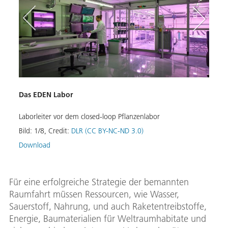
Das EDEN Labor
Plane
Laborleiter vor dem closed-loop Pflanzenlabor
Studi
Tests
Bild:
1
/
8
,
Credit:
DLR (CC BY-NC-ND 3.0)
Bild:
Download
Down
Für eine erfolgreiche Strategie der bemannten
Raumfahrt müssen Ressourcen, wie Wasser,
Sauerstoff, Nahrung, und auch Raketentreibstoffe,
Energie, Baumaterialien für Weltraumhabitate und