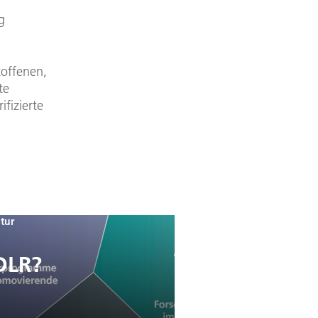
g
toffenen,
te
ifizierte
tur
DLR?