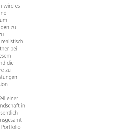
 wird es
und
, um
ngen zu
zu
realistisch
tner bei
iesem
nd die
re zu
chtungen
sion
il einer
ndschaft in
sentlich
Insgesamt
 Portfolio