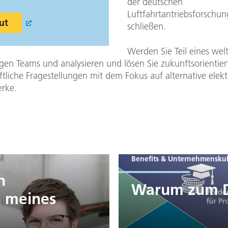
der deutschen
Luftfahrtantriebsforschun
ut
schließen.
Werden Sie Teil eines wel
gen Teams und analysieren und lösen Sie zukunftsorientier
tliche Fragestellungen mit dem Fokus auf alternative elektr
erke.
Benefits & Unternehmenskul
n
Warum zum 
 meines