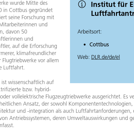
erke wurde Mitte des
Institut für E
0 in Cottbus gegründet
Luftfahrtant
iert seine Forschung mit
 Mitarbeiterinnen und
rn, davon 50
Arbeitsort:
ftlerinnen und
Cottbus
tler, auf die Erforschung
rmerer, klimafreundlicher
Web:
DLR.de/de/el
r Flugtriebwerke vor allem
le Luftfahrt.
t ist wissenschaftlich auf
trifizierte bzw. hybrid-
 oder vollelektrische Flugzeugtriebwerke ausgerichtet. Es ve
heitlichen Ansatz, der sowohl Komponententechnologien,
tektur und -integration als auch Luftfahrtanforderungen, 
von Antriebssystemen, deren Umweltauswirkungen und g
mfasst.