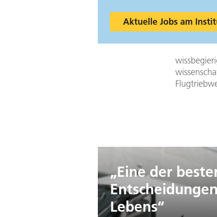
Aktuelle Jobs am Instit
wissbegieri
wissenschaf
Flugtriebw
„Eine der beste
Entscheidungen
Lebens“