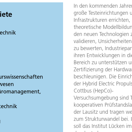
In den kommenden Jahren
große Testeinrichtungen 
iete
Infrastrukturen errichten
theoretische Modellbildu
echnik
den neuen Technologien 
validieren, Unsicherheiten 
zu bewerten, Industriepar
ihren Entwicklungen in d
Bereich zu unterstützen u
Zertifizierung der Hardwa
beschleunigen. Die Einri
urswissenschaften
der Hybrid Electric Propul
rwesen
Cottbus (HepCo)-
Büromanagement,
Versuchsumgebung sind Te
kooperativen Prüfstandsla
technik
der Lausitz und tragen we
zum Strukturwandel bei. 
g
soll das Institut Lücken im