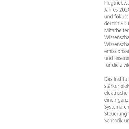
Flugtriebw
Jahres 202
und fokuss
derzeit 90
Mitarbeite
Wissenscha
Wissenschaf
emissionsä
und leisere
für die zivi
Das Institu
stärker elek
elektrische
einen ganz
Systemarchi
Steuerung 
Sensorik u