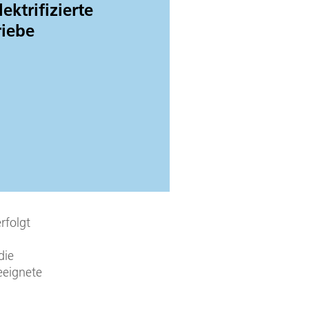
lektrifizierte
riebe
rfolgt
die
eeignete