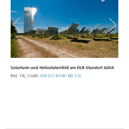
Solarturm und Heliostatenfeld am DLR-Standort Jülich
Macht
Mana
Bild:
1
/
6
,
Credit:
DLR (CC BY-NC-ND 3.0)
Bild: