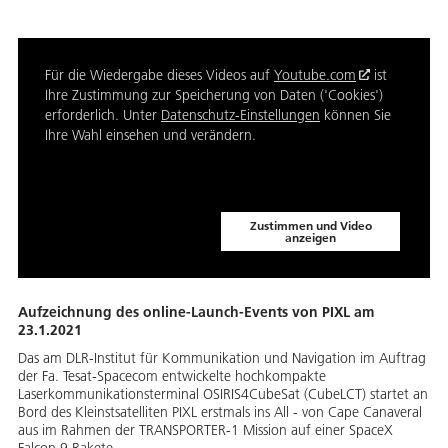
Für die Wiedergabe dieses Videos auf
Youtube.com
ist
Ihre Zustimmung zur Speicherung von Daten ('Cookies')
erforderlich. Unter
Datenschutz-Einstellungen
können Sie
Ihre Wahl einsehen und verändern.
Zustimmen und Video
anzeigen
Aufzeichnung des online-Launch-Events von PIXL am
23.1.2021
Das am DLR-Institut für Kommunikation und Navigation im Auftrag
der Fa. Tesat-Spacecom entwickelte hochkompakte
Laserkommunikationsterminal OSIRIS4CubeSat (CubeLCT) startet an
Bord des Kleinstsatelliten PIXL erstmals ins All - von Cape Canaveral
aus im Rahmen der TRANSPORTER-1 Mission auf einer SpaceX