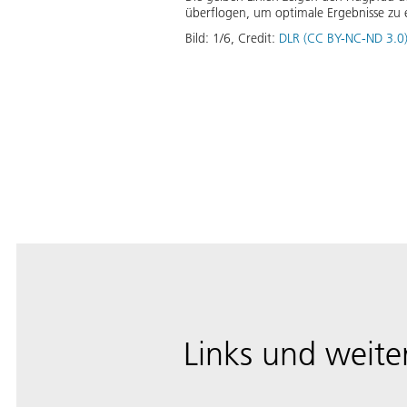
4All“.
überflogen, um optimale Ergebnisse zu 
Download
Bild:
1
/
6
,
Credit:
DLR (CC BY-NC-ND 3.0
Links und weite