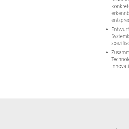
konkret
erkennb
entspre
Entwurf
System
spezifi
Zusamme
Technolo
innovat