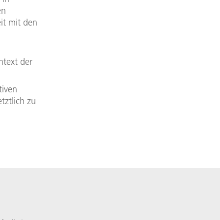
en
it mit den
text der
tiven
tztlich zu