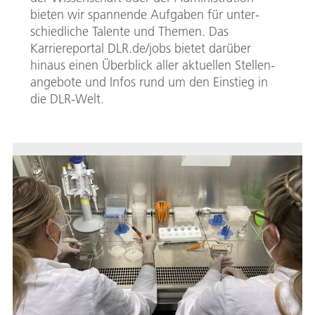
bieten wir span­nen­de Auf­ga­ben für un­ter­
schied­liche Ta­len­te und Themen. Das
Karriereportal DLR.de/jobs bietet darüber
hinaus einen Überblick al­ler aktuellen Stel­len­
an­ge­bo­te und In­fos rund um den Ein­stieg in
die DLR-Welt.