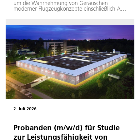
um die Wahrnehmung von Geräuschen
moderner Flugzeugkonzepte einschließlich Air
Taxis drehen. Dabei forschen wir sowohl zum
Wohlbefinden von Passagieren während des
Fluges als auch dazu, wie Anwohnende den
Lärm bei Über- und An-/Abflügen
wahrnehmen und sich ggf. gestört und
belästigt fühlen könnten.
2. Juli 2026
Probanden (m/w/d) für Studie
zur Leistungsfähigkeit von