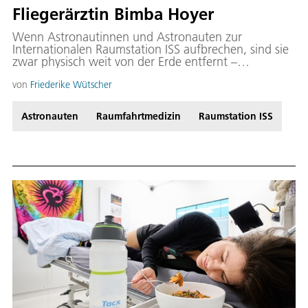
Fliegerärztin Bimba Hoyer
Wenn Astronautinnen und Astronauten zur
Internationalen Raumstation ISS aufbrechen, sind sie
zwar physisch weit von der Erde entfernt –
medizinisch werden sie aber sehr eng betreut. Prof.
Bimba Franziska Hoyer begleitet aktuell als
von
Friederike Wütscher
Fliegerärztin DLR und der ESA die französische
Astronautin Sophie Adenot während ihrer εpsilon-
Astronauten
Raumfahrtmedizin
Raumstation ISS
Mission auf ISS. Die Aufgabe der Fliegerärztin geht
dabei weit über das hinaus, was man klassisch mit
„Flugmedizin“ verbindet.