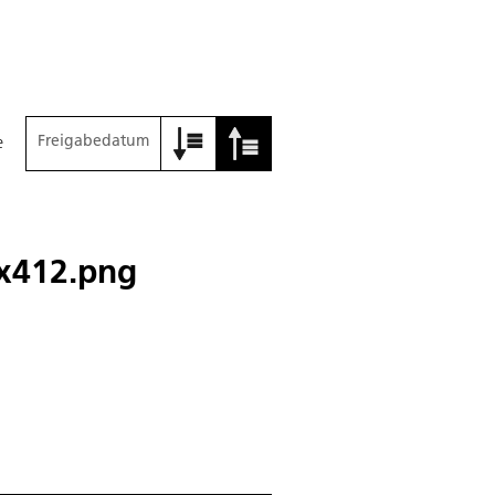
Freigabedatum
e
x412.png