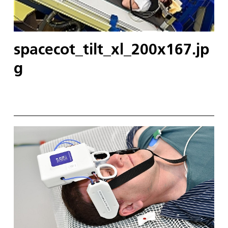
spacecot_tilt_xl_200x167.jp
g