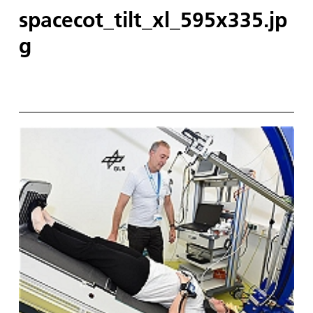
spacecot_tilt_xl_595x335.jp
g