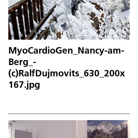
MyoCardioGen_Nancy-am-
Berg_-
(c)RalfDujmovits_630_200x
167.jpg